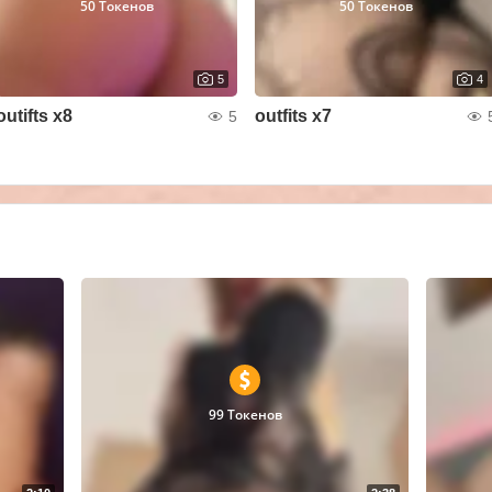
50 Токенов
50 Токенов
5
4
outifts x8
outfits x7
5
99 Токенов