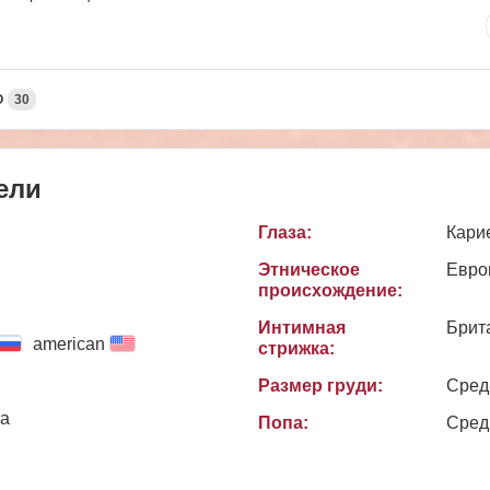
О
30
ели
Глаза:
Кари
Этническое
Евро
происхождение:
Интимная
Брит
american
стрижка:
Размер груди:
Сред
та
Попа:
Сред