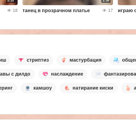
2:10
2:38
танец в прозрачном платье
18
17
иш
стриптиз
мастурбация
обще
бавы с дилдо
наслаждение
фантазиров
еринг
камшоу
натирание киски