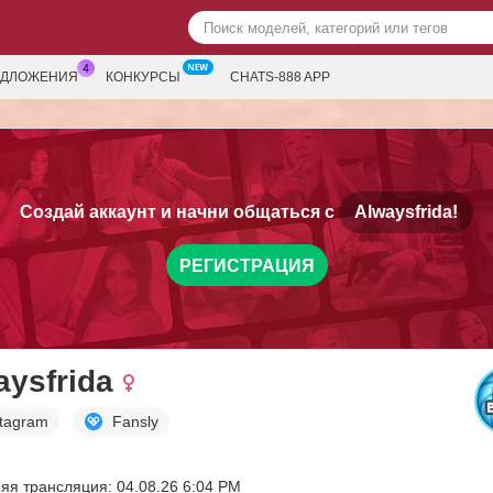
ЕДЛОЖЕНИЯ
КОНКУРСЫ
CHATS-888 APP
Создай аккаунт и начни общаться с
Alwaysfrida!
РЕГИСТРАЦИЯ
aysfrida
stagram
Fansly
яя трансляция: 04.08.26 6:04 PM