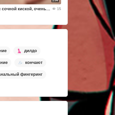
2:04
играю с сочной киской, очень влажная и возбужденная
15
ние
дилдо
ание
кончают
анальный фингеринг