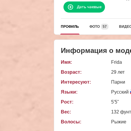
Дать чаевые
ПРОФИЛЬ
ФОТО
57
ВИДЕ
Информация о мод
Имя:
Frida
Возраст:
29 лет
Интересуют:
Парни
Языки:
Русский
Рост:
5'5"
Вес:
132 фун
Волосы:
Рыжие