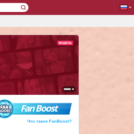
Fan Boost
Что такое FanBoost?