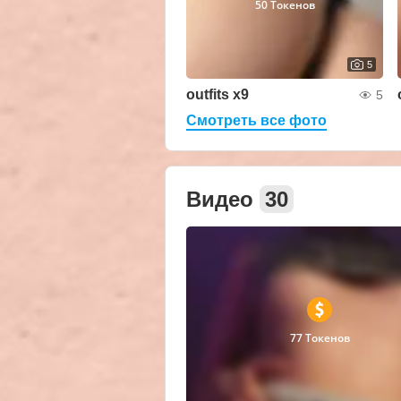
50 Токенов
5
outfits x9
5
Смотреть все фото
Видео
30
77 Токенов