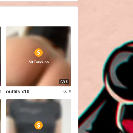
50 Токенов
5
outfits x10
6
5