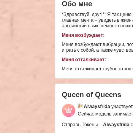
Обо мне
*Здравствуй, друг!** Я так ценю ваше внимание, а главное возможность подарить вам удовольствие и радость! Моя
главная мечта – увидеть в жизн
английский язык, немного псих
музыку всем сердцем и люблю записыват
Меня возбуждает:
приятно, если мы вместе осущес
больше, чем слово, оно содерж
Меня возбуждают вибрации, пото
бы потерять счет времени с то
играть с собой, а также чувствов
расслабиться, а остальные дейс
Меня отталкивает:
Меня отталкивает грубое отношен
Queen of Queens
Alwaysfrida
участвует
Сейчас модель занимае
Отправь Токены –
Alwaysfrida
с