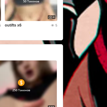
50 Токенов
4
outifts x6
5
5
250 Токенов