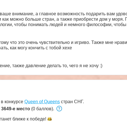
и как можно больше стран, а также приобрести дом у моря.
ологии, чтобы понимать людей и немного философии, чтоб
ь свои мысли, может быть, когда-нибудь я напишу книгу. Единственное, мн
твим мои мечты, и, может быть, я смогу помочь тебе с тво
ит в себе всю сладость погружения в сексуальный мир, а т
му что это очень чувствительно и игриво. Также мне нрави
бой и отдаться каждому моменту, который мы проводим вмес
ать, как могу кончить с тобой хехе
твия за мной. Вы верите, что будет жарко? Я не сомневаюсь
ие, также давление делать то, чего я не хочу :)
 в конкурсе
Queen of Queens
стран СНГ.
т
3649-е место
(0 баллов).
танет ближе к
победе!