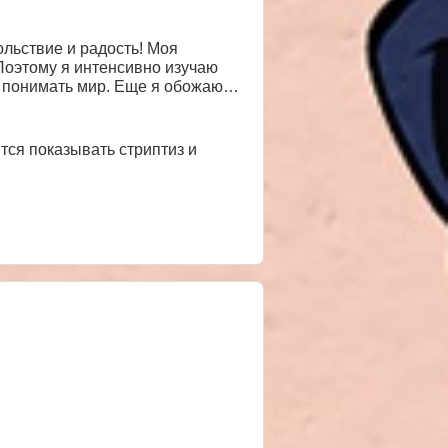
 Поэтому я интенсивно изучаю
ы понимать мир. Еще я обожаю
е будет
ей? Для меня удовольствие – это
акже мир общения. Мне хотелось
тся показывать стриптиз и
те. Вам просто нужно
, хаха