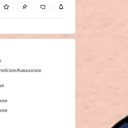
е
пейское/Кавказское
ая
няя
няя