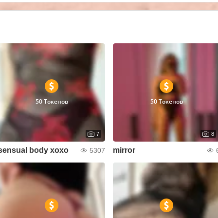
50 Токенов
50 Токенов
7
8
sensual body xoxo
mirror
5307